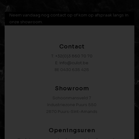
Neem vandaag nog contact op of kom op afspraak langs in
onze showroom.
Contact
T: +32(0)3 860 70 70
E: info@culot.be
BE 0430 638 428
Showroom
Schoonmansveld 7
Industriezone Puurs 550
2870 Puurs-Sint-Amands
Openingsuren