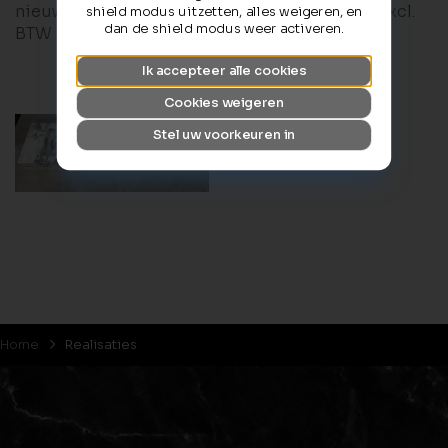
nieuwprijs € 4535 excl. BTW, nu voor € 2300 excl.
shield modus uitzetten, alles weigeren, en
dan de shield modus weer activeren.
BTW en montage.
Ik accepteer alle cookies
Cookies weigeren
Stel uw voorkeuren in
Home
Realisaties