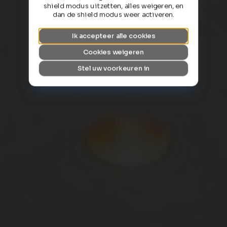
shield modus uitzetten, alles weigeren, en
dan de shield modus weer activeren.
Ik accepteer alle cookies
Cookies weigeren
Stel uw voorkeuren in