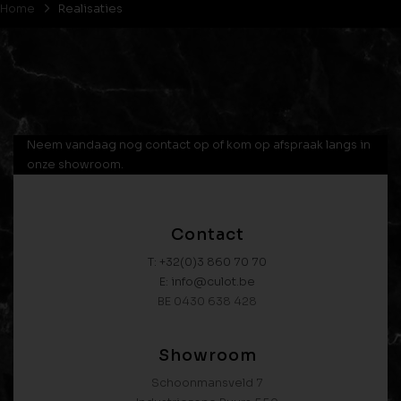
Home
Realisaties
Neem vandaag nog contact op of kom op afspraak langs in
onze showroom.
Contact
T: +32(0)3 860 70 70
E: info@culot.be
BE 0430 638 428
Showroom
Schoonmansveld 7