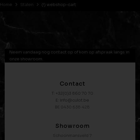
Home
Stalen
(!) webshop-cart
Neem vandaag nog contact op of kom op afspraak langs in
onze showroom.
Contact
T: +32(0)3 860 70 70
E: info@culot.be
BE 0430 638 428
Showroom
Schoonmansveld 7